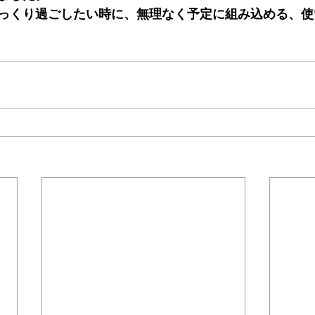
っくり過ごしたい時に、無理なく予定に組み込める、使