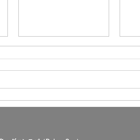
【ホイアン・アンバンビー
ダナ
チ】究極の癒やしを届ける
は「
「ダハンスパ (DAHAN
Sp
Spa)」で、心安らぐひととき
感動
を