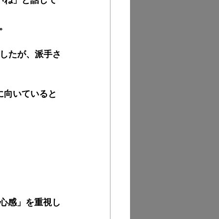
。
したが、派手さ
に向いていると
心感」を重視し