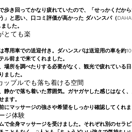
で歩き回ってかなり疲れていたので、「せっかくだから
う」と思い、口コミ評価が高かった 
ダハンスパ（DAHAN
しました。
がとても楽
は
専用車での送迎付き
。ダハンスパは送迎用の車を約1
テル前まで来てくれました。
、場所を調べたりする必要がなく、観光で疲れている日
りました。
カップルでも落ち着ける空間
、静かで落ち着いた雰囲気。ガヤガヤした感じはなく、
せます。
前にマッサージの強さや希望をしっかり確認してくれま
ージ体験
ムで全身マッサージ
を受けました。それぞれ別のセラピ
ることもなく、2人とも「ちょうどいい強さで気持ちい