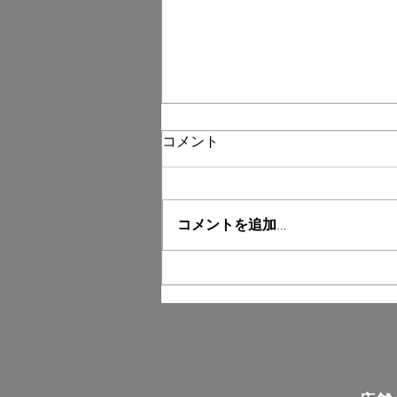
コメント
コメントを追加…
世界中の旅行客が認めたダナ
ン・ホイアンNo.1、「ダハン
スパ（DAHAN SPA）」の圧
倒的なクオリティをご体感く
ださい