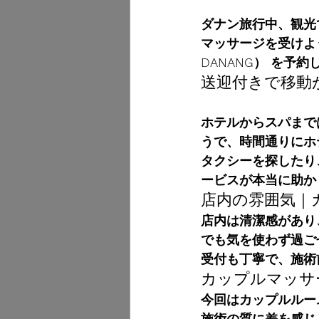
ダナン旅行中、観光
マッサージを受けよ
DANANG）
 を予約
送迎付きで移動
ホテルからスパまで
うで、時間通りにホ
タクシーを探したり
ービスが本当に助か
店内の雰囲気｜
店内は清潔感があり
でも気を使わず過ご
受付も丁寧で、施術
カップルマッサ
今回は
カップルルー
施術の質に差を感じ