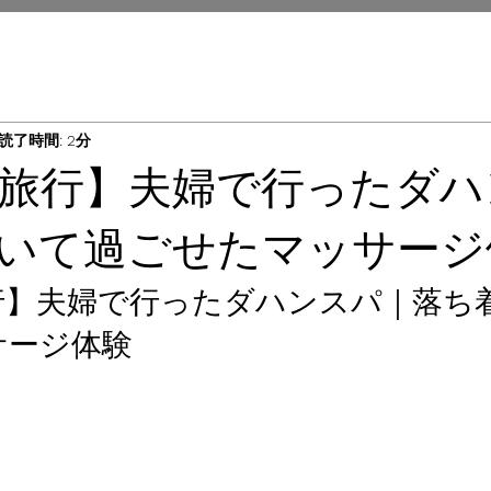
読了時間: 2分
旅行】夫婦で行ったダハ
いて過ごせたマッサージ
行】夫婦で行ったダハンスパ｜落ち
サージ体験