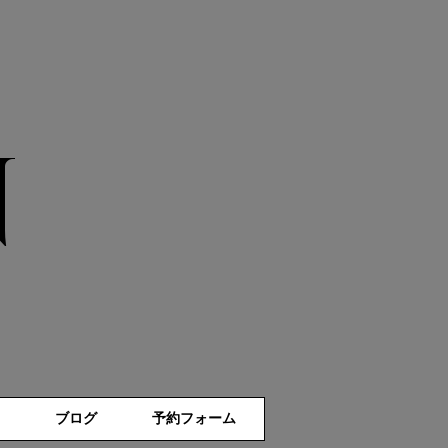
N
ブログ
予約フォーム