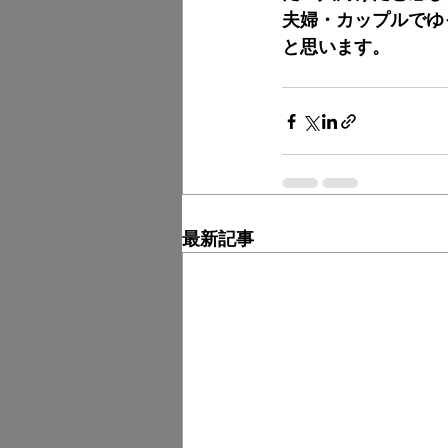
夫婦・カップルでゆ
と思います。
最新記事