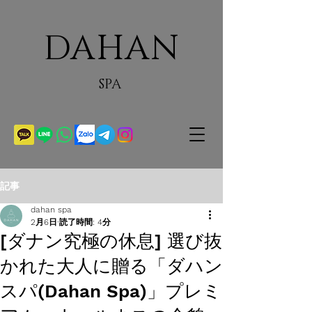
DAHAN
SPA
記事
dahan spa
2月6日
読了時間: 4分
[ダナン究極の休息] 選び抜
かれた大人に贈る「ダハン
スパ(Dahan Spa)」プレミ