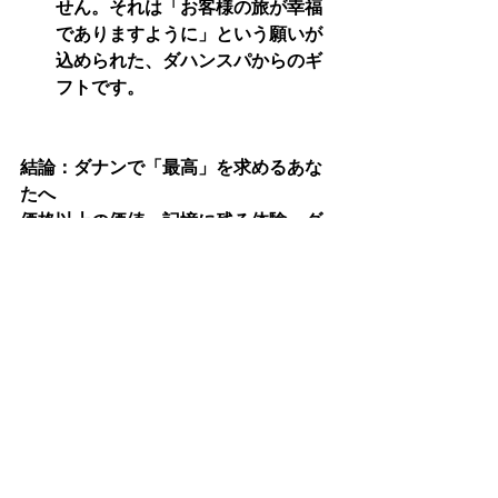
せん。それは「お客様の旅が幸福
でありますように」という願いが
込められた、ダハンスパからのギ
フトです。
結論：ダナンで「最高」を求めるあな
たへ
価格以上の価値、記憶に残る体験。ダ
ハンスパは、旅慣れた大人たちが最後
に辿り着く場所です。ダナン・ラグジ
ュアリー店、ホイアン・アンバンビー
チ店、そして南ホイアン本点。どの一
歩を踏み出しても、そこには最高峰の
休息が待っています。
予約をご検討中のお客様へ：
現在、特に週末や夕方の時間帯は大変
混み合います。お客様の大切な時間を
無駄にしないよう、
事前予約
を強くお