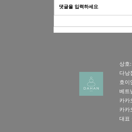
댓글을 입력하세요.
전 세계 여행객이 입증한 다낭
·호이안 No.1, ‘진심을 다한스
파’의 압도적인 차이를 경험하
세요
상호
다낭점 
호이안점
베트남
카카오
카카오
​대표