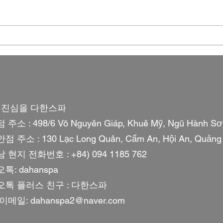
다낭 스파 추천 전 세계 상위
[Ho
10%의 영예! 다한스파 다낭점
에서
'2026 트래블러즈 초이스' 수
식, 
상 소식
안방
: 진심을 다한스파
주소 : 498/6 Võ Nguyên Giáp, Khuê Mỹ, Ngũ Hành Sơ
 주소 : 130 Lạc Long Quân, Cẩm An, Hội An, Quản
 현지 전화번호 : +84) 094 1185 762
톡: dahanspa
톡 플러스 친구 : 다한스파
 이메일:
dahanspa2@naver.com