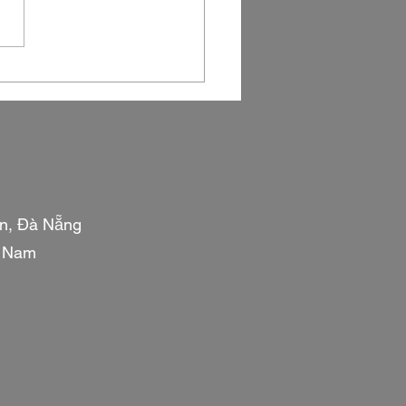
ian Wellness] 안방비치
 마주한 가장 우아한 휴
'다한스파(DAHAN SPA)
비치점'
n, Đà Nẵng
g Nam