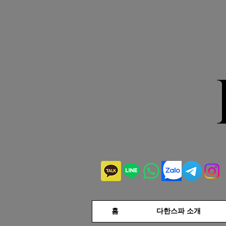
홈
다한스파 소개