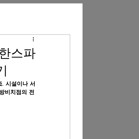
다한스파
기
죠. 시설이나 서
 안방비치점
의 전