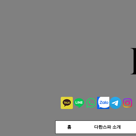
홈
다한스파 소개