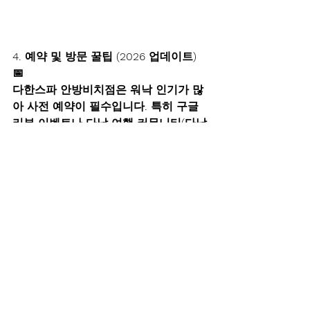
4. 예약 및 방문 꿀팁 (2026 업데이트) 
📅
다한스파 안방비치점은 워낙 인기가 많
아 사전 예약이 필수입니다. 특히 구글 
리뷰 이벤트나 다낭 여행 커뮤니티(다낭
도깨비 등) 제휴 할인을 이용하면 더욱 
합리적인 가격에 이용 가능합니다.
* 예약 카카오톡: dahanspa (한국어 예
약 가능)
* 위치: 안방비치 입구 근처 락롱꿘(Lac 
Long Quan) 거리
* 운영 시간: 오전 10:00 ~ 오후 10:00 
(마지막 예약 확인 권장)