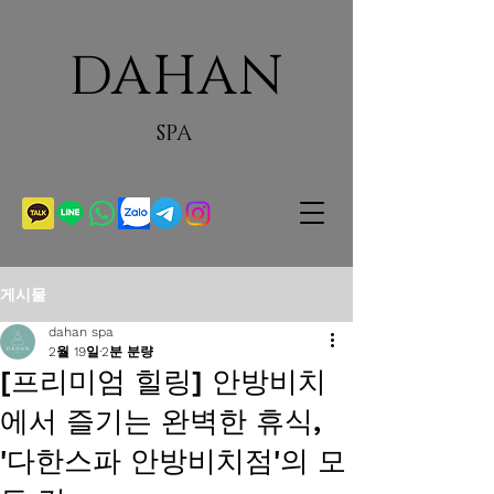
DAHAN
SPA
게시물
dahan spa
2월 19일
2분 분량
[프리미엄 힐링] 안방비치
에서 즐기는 완벽한 휴식,
'다한스파 안방비치점'의 모