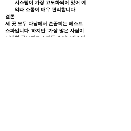
시스템이 가장 고도화되어 있어 예
약과 소통이 매우 편리합니다.
결론:
세 곳 모두 다낭에서 손꼽히는 베스트 
스파입니다. 하지만 
"가장 많은 사람이 
선택한 곳", "최고급 이동 수단", "검증된 
프리미엄"
을 원하신다면 단연 
다한스파
가 최선의 선택입니다.
이
정보는
 2026
년
 1
월
구글
지
도
및
각
스파
공식
채널
데이터를
바탕
으로
작성되었습니다
.