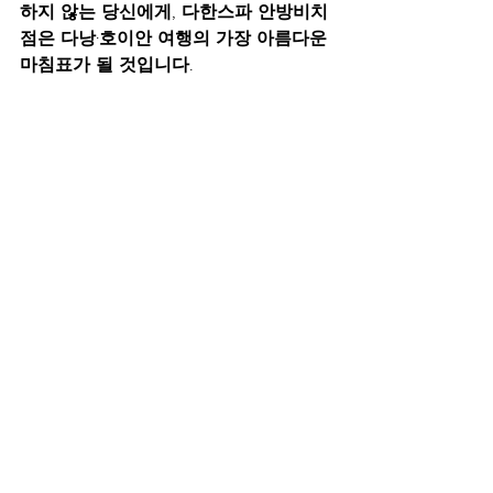
하지 않는 당신에게, 
다한스파 안방비치
점
은 다낭·호이안 여행의 가장 아름다운 
마침표가 될 것입니다.
[태그 리스트]
호이안럭셔리스파 안방
비치마사지 다한스파안
방비치점 호이안웰니스 
다낭프리미엄스파 안방