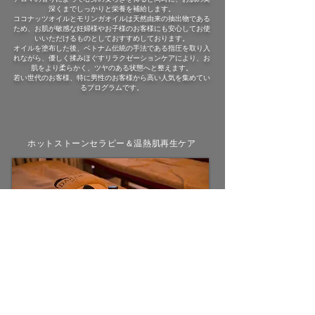
深くまでしっかりと栄養を補給します。
ココナッツオイルとモリンガオイルは天然由来の抽出物である
ため、お肌が敏感な妊婦様やお子様のお客様にも安心してお使
いいただけるものとしておすすめしております。
オイルを塗布した後、ベトナム伝統の手法である指圧を取り入
れながら、優しく揉みほぐすリラクゼーションケアにより、お
肌をより柔らかく、ツヤのある状態へと整えます。
若い世代のお客様、特に男性のお客様から高い人気を集めてい
るプログラムです。
ホットストーンセラピー＆温熱肌再生ケア
オイルによるベースケアのあと、温めたストーンを使って揉み
ほぐしていくベトナム伝統のストーンケアです。
温熱効果がお肌の再生を促します。
頭、首、肩、足の部位はオイルで優しくケアし、背中や脚の部
位には温かいストーンのぬくもりを伝えることで、筋肉の奥深
くまでしっかりとほぐしながら、同時にお肌のハリと弾力を高