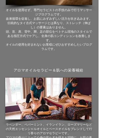
オイルを使用せず、専門セラピストの手技のみで行うマッサー
ジプログラムです。
血液循環を促進し、お肌にみずみずしい活力を吹き込みます。
伝統的なタイ古式マッサージとは異なり、ストレッチ（伸ば
し）の要素はありません。
頭、首、肩、背中、脚、足の部位をベトナム現地のスタイルで
ある指圧方式でケアし、全身の肌コンディションを改善しま
す。
オイルの使用を好まれないお客様にぜひおすすめしたいプログ
ラムです。
アロマオイルセラピー＆肌への栄養補給
ラベンダー、ペパーミント、イランイラン、ローズマリーなど
の天然エッセンシャルオイルとベースオイルをブレンドして行
う香りのアロマセラピーです。
アロマの香りによって心身の安らぎを得ると同時に、お肌の奥