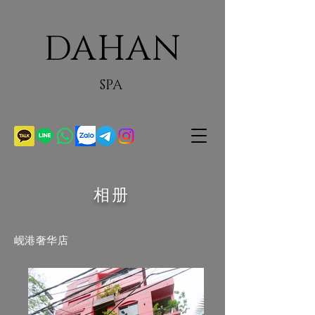
DAHAN
SPA
相册
岘港奢华店