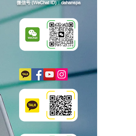
微信号 (WeChat ID)：dahanspa